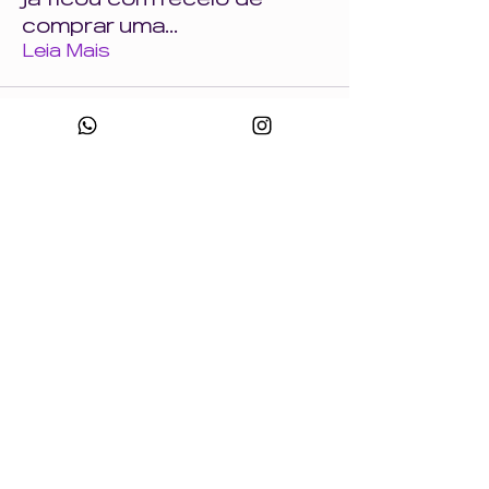
comprar uma
...
Leia Mais
CNPJ:
49.693.383
/0001-10
Razão Social: WONDER SIZE COMPANY E CONFECÇÕES LTDA
Nome Fantasia: WONDERSIZE
Endereço:
Rua sf 024, número 44
Bairro: S
teffen CEP:
88355-152
, Itajaí, SC.
sac@wondersize.com.br