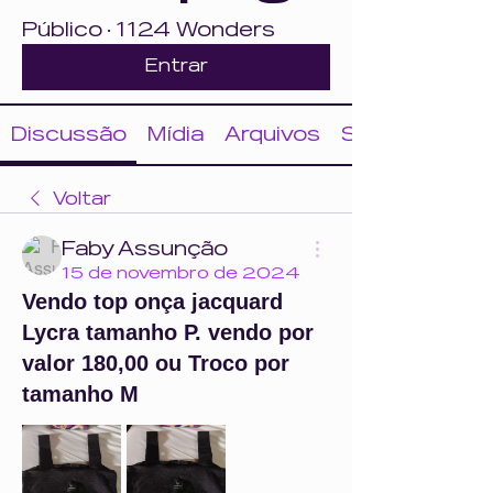
Público
·
1124 Wonders
Entrar
Discussão
Mídia
Arquivos
Sobre
Voltar
Faby Assunção
15 de novembro de 2024
Vendo top onça jacquard
Lycra tamanho P. vendo por
valor 180,00 ou Troco por
tamanho M