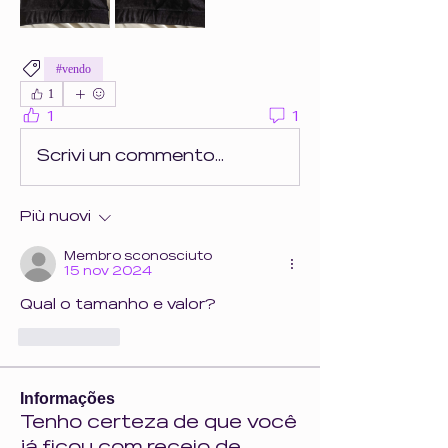
#vendo
1
1
1
Scrivi un commento...
Più nuovi
Membro sconosciuto
15 nov 2024
Qual o tamanho e valor?
Mi piace
Informações
Tenho certeza de que você
já ficou com receio de