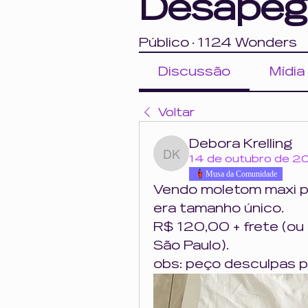
Desapeg
Público
·
1124 Wonders
Discussão
Mídia
Voltar
Debora Krelling
Debora Krelling
14 de outubro de 
Musa da Comunidade
Vendo moletom maxi pl
era tamanho único.
R$ 120,00 + frete (ou 
São Paulo).
obs: peço desculpas p