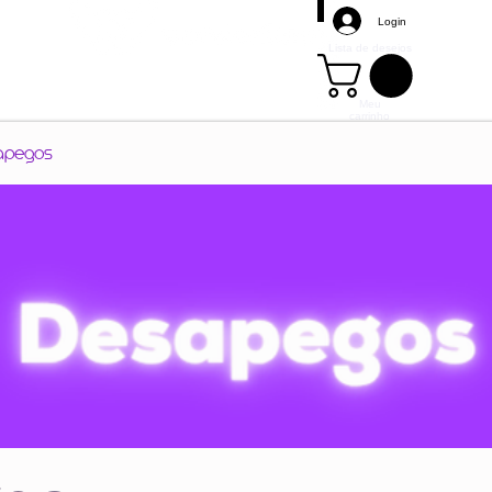
Login
Lista de desejos
Meu
carrinho
Mais
apegos