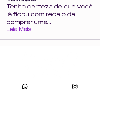
Tenho certeza de que você
já ficou com receio de
comprar uma
...
Leia Mais
CNPJ:
49.693.383
/0001-10
Razão Social: WONDER SIZE COMPANY E CONFECÇÕES LTDA
Nome Fantasia: WONDERSIZE
Endereço:
Rua sf 024, número 44
Bairro: S
teffen CEP:
88355-152
, Itajaí, SC.