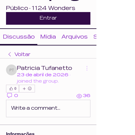
Público
·
1124 Wonders
Entrar
Discussão
Mídia
Arquivos
Sobre
Voltar
Patricia Tufanetto
Patricia Tufanetto
23 de abril de 2026
·
joined the group.
0
0
36
Write a comment...
Informações