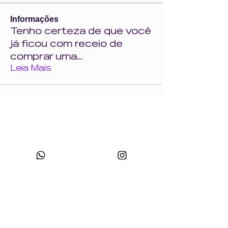
Informações
Tenho certeza de que você
já ficou com receio de
comprar uma
...
Leia Mais
CNPJ:
49.693.383
/0001-10
Razão Social: WONDER SIZE COMPANY E CONFECÇÕES LTDA
Nome Fantasia: WONDERSIZE