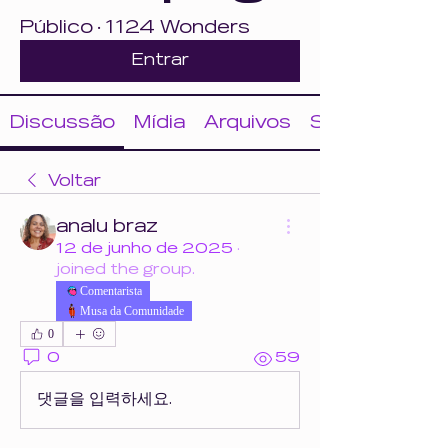
Público
·
1124 Wonders
Entrar
Discussão
Mídia
Arquivos
Sobre
Voltar
analu braz
12 de junho de 2025
·
joined the group.
Comentarista
Musa da Comunidade
0
0
59
댓글을 입력하세요.