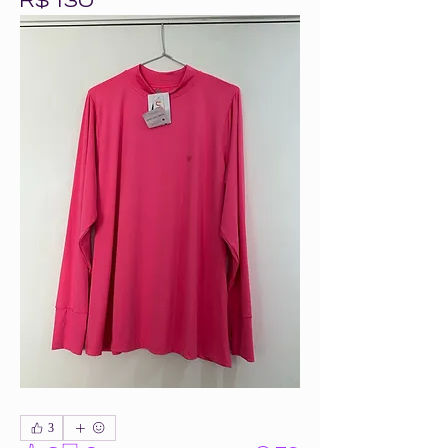
R$ 130
3