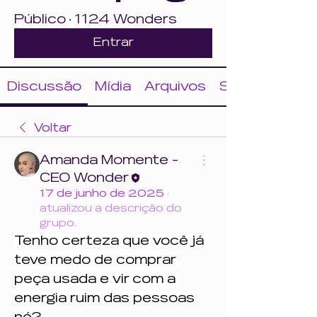
Público
·
1124 Wonders
Entrar
Discussão
Mídia
Arquivos
Sobre
Voltar
Amanda Momente -
CEO Wonder
17 de junho de 2025
·
atualizou a descrição do
grupo.
Tenho certeza que você já 
teve medo de comprar 
peça usada e vir com a 
energia ruim das pessoas 