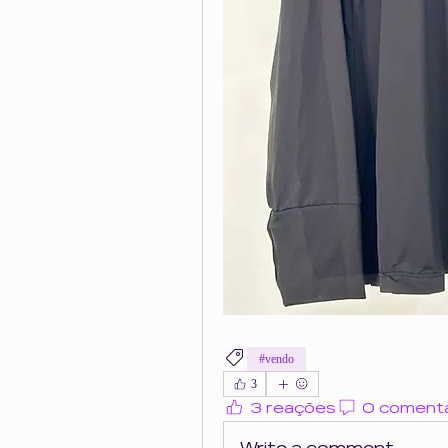
#vendo
3
3 reações
0 comentá