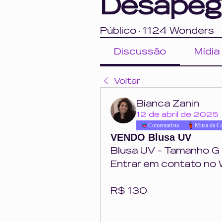
Desapeg
Público
·
1124 Wonders
Discussão
Mídia
Voltar
Bianca Zanin
12 de abril de 2025
Comentarista
Musa da C
VENDO Blusa UV
Blusa UV - Tamanho G 
Entrar em contato n
R$ 130