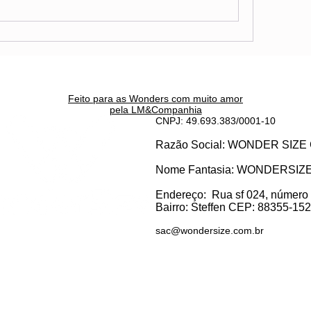
Feito para as Wonders c
om muito amor
pela LM&Companhia
CNPJ: 49.693.383/0001-10
Razão Social: WONDER SI
Nome Fantasia: WONDERSIZ
Endereço:
Rua sf 024, número
Bairro: S
teffen CEP: 88355-152, 
sac@wondersize.com.br