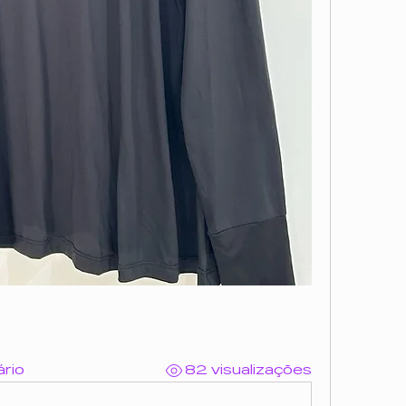
rio
82 visualizações