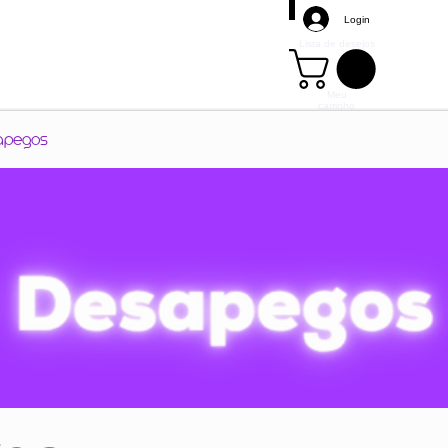
Login
Lista de desejos
Meu
carrinho
Mais
apegos