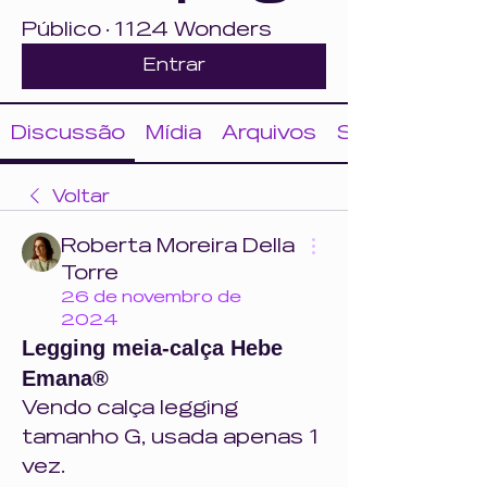
Público
·
1124 Wonders
Entrar
Discussão
Mídia
Arquivos
Sobre
Voltar
Roberta Moreira Della
Torre
26 de novembro de
2024
Legging meia-calça Hebe
Emana®
Vendo calça legging 
tamanho G, usada apenas 1 
vez. 