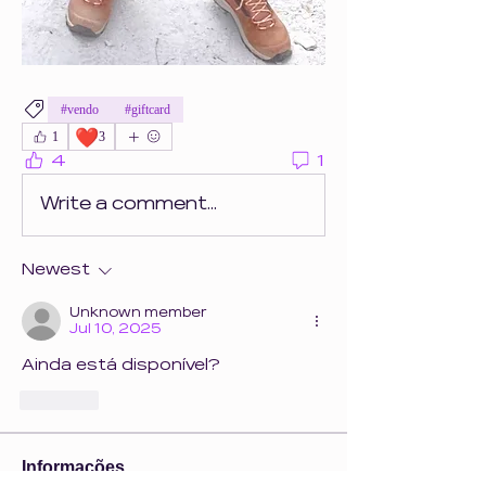
#vendo
#giftcard
❤️
1
3
4
1
Write a comment...
Newest
Unknown member
Jul 10, 2025
Ainda está disponível? 
Like
Informações