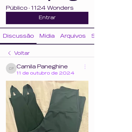
Público
·
1124 Wonders
Entrar
Discussão
Mídia
Arquivos
Sobre
Voltar
Camila Paneghine
Camila Paneghine
11 de outubro de 2024