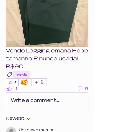
Vendo Legging emana Hebe 
tamanho P nunca usada! 
R$90
#vendo
🥰
3
1
4
6
Write a comment...
Newest
Unknown member