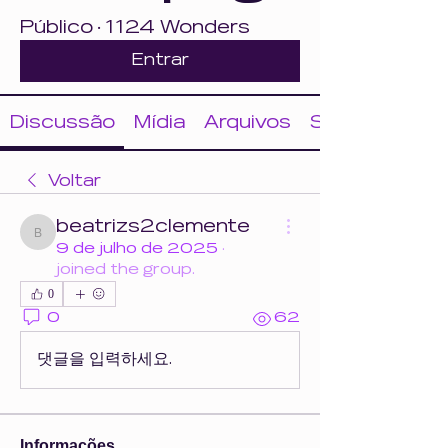
Público
·
1124 Wonders
Entrar
Discussão
Mídia
Arquivos
Sobre
Voltar
beatrizs2clemente
beatrizs2clemente
9 de julho de 2025
·
joined the group.
0
0
62
댓글을 입력하세요.
Informações