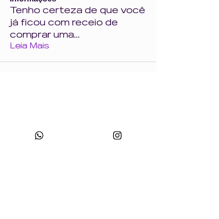
Tenho certeza de que você
já ficou com receio de
comprar uma
...
Leia Mais
CNPJ:
49.693.383
/0001-10
Razão Social: WONDER SIZE COMPANY E CONFECÇÕES LTDA
Nome Fantasia: WONDERSIZE
Endereço:
Rua sf 024, número 44
Bairro: S
teffen CEP:
88355-152
, Itajaí, SC.