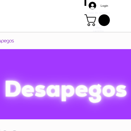
Login
Lista de desejos
Meu
carrinho
Mais
apegos