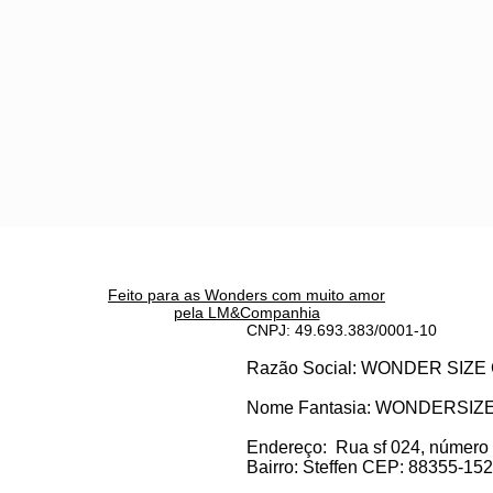
Feito para as Wonders c
om muito amor
pela LM&Companhia
CNPJ: 49.693.383/0001-10
Razão Social: WONDER SI
Nome Fantasia: WONDERSIZ
Endereço:
Rua sf 024, número
Bairro: S
teffen CEP: 88355-152, 