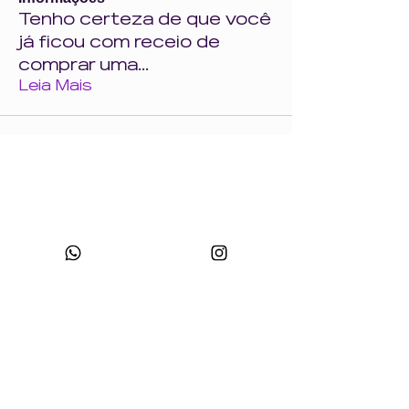
Tenho certeza de que você
já ficou com receio de
comprar uma
...
Leia Mais
CNPJ:
49.693.383
/0001-10
Razão Social: WONDER SIZE COMPANY E CONFECÇÕES LTDA
Nome Fantasia: WONDERSIZE
Endereço:
Rua sf 024, número 44
Bairro: S
teffen CEP:
88355-152
, Itajaí, SC.