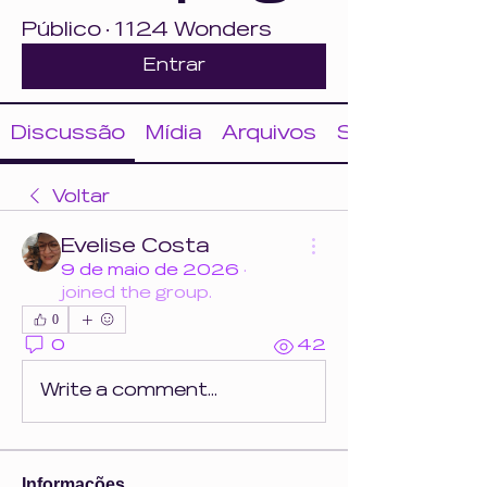
Público
·
1124 Wonders
Entrar
Discussão
Mídia
Arquivos
Sobre
Voltar
Evelise Costa
9 de maio de 2026
·
joined the group.
0
0
42
Write a comment...
Informações