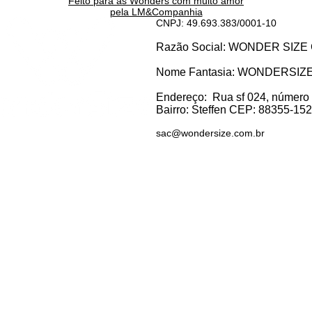
Feito para as Wonders c
om muito amor
pela LM&Companhia
CNPJ: 49.693.383/0001-10
Razão Social: WONDER SI
Nome Fantasia: WONDERSIZ
Endereço:
Rua sf 024, número
Bairro: S
teffen CEP: 88355-152, 
sac@wondersize.com.br