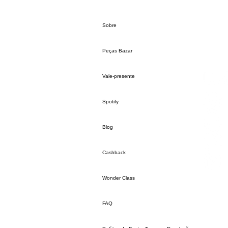
Sobre
Peças Bazar
Vale-presente
Spotify
Blog
Cashback
Wonder Class
FAQ