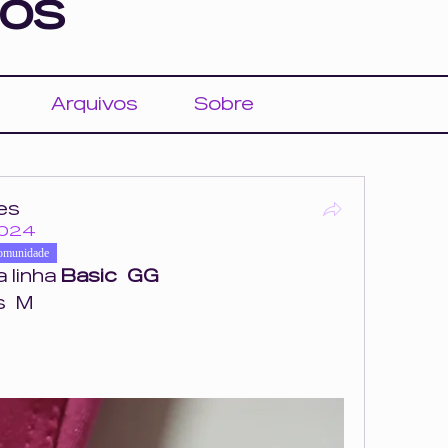
os
Arquivos
Sobre
es
2024
omunidade
a linha 
Basic
GG
s  M