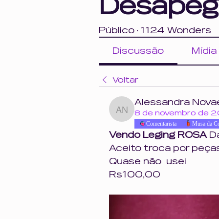
Desapeg
Público
·
1124 Wonders
Discussão
Mídia
Voltar
Alessandra Nova
Alessandra Novaes
8 de novembro de 
Comentarista
Musa da C
Vendo Leging ROSA
 D
Aceito troca por peça
Quase não  usei
Rs100,00