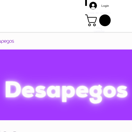
Login
Lista de desejos
Meu
carrinho
Mais
apegos