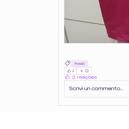
#vendo
2
2 reações
Scrivi un commento...