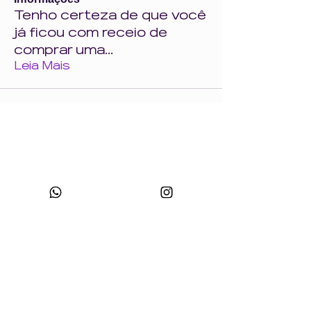
Tenho certeza de que você
já ficou com receio de
comprar uma
...
Leia Mais
CNPJ:
49.693.383
/0001-10
Razão Social: WONDER SIZE COMPANY E CONFECÇÕES LTDA
Nome Fantasia: WONDERSIZE
Endereço:
Rua sf 024, número 44
Bairro: S
teffen CEP:
88355-152
, Itajaí, SC.