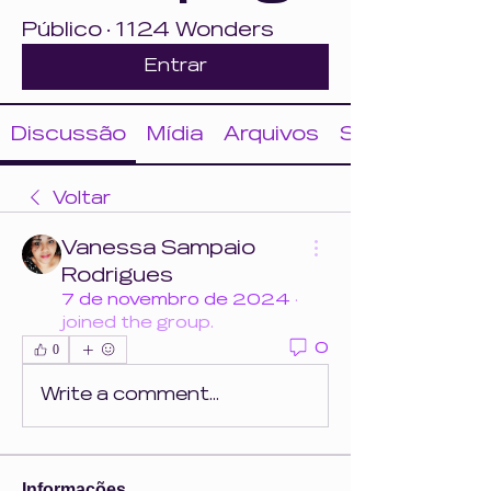
Público
·
1124 Wonders
Entrar
Discussão
Mídia
Arquivos
Sobre
Voltar
Vanessa Sampaio
Rodrigues
7 de novembro de 2024
·
joined the group.
0
0
Write a comment...
Informações