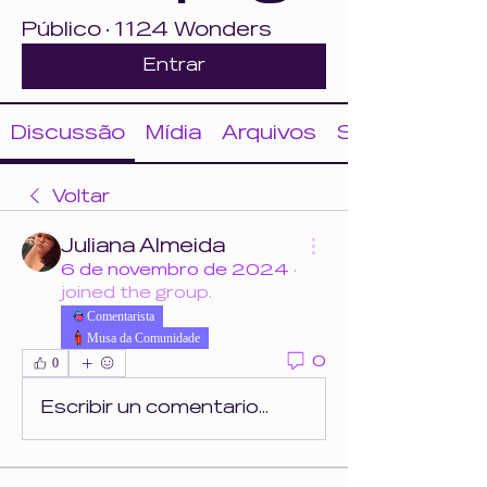
Público
·
1124 Wonders
Entrar
Discussão
Mídia
Arquivos
Sobre
Voltar
Juliana Almeida
6 de novembro de 2024
·
joined the group.
Comentarista
Musa da Comunidade
0
0
Escribir un comentario...