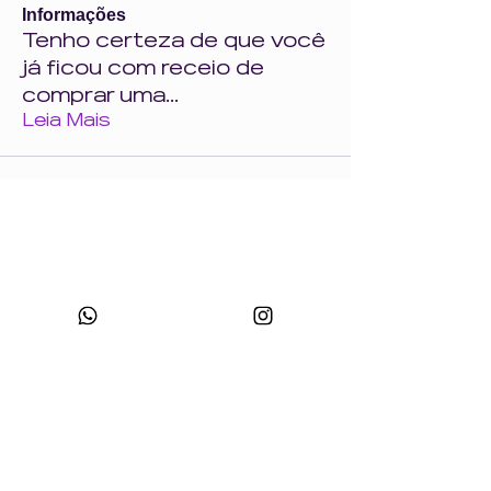
Informações
Tenho certeza de que você
já ficou com receio de
comprar uma
...
Leia Mais
CNPJ:
49.693.383
/0001-10
Razão Social: WONDER SIZE COMPANY E CONFECÇÕES LTDA
Nome Fantasia: WONDERSIZE
Endereço:
Rua sf 024, número 44
Bairro: S
teffen CEP:
88355-152
, Itajaí, SC.