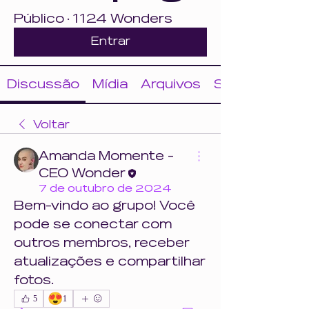
Público
·
1124 Wonders
Entrar
Discussão
Mídia
Arquivos
Sobre
Voltar
Amanda Momente -
CEO Wonder
7 de outubro de 2024
Bem-vindo ao grupo! Você 
pode se conectar com 
outros membros, receber 
atualizações e compartilhar 
fotos.
😍
5
1