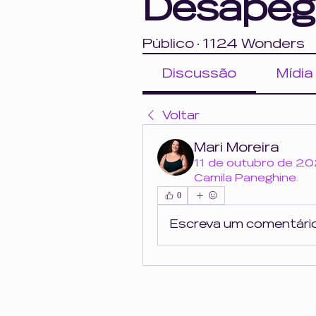
Desapeg
Público
·
1124 Wonders
Discussão
Mídia
Voltar
Mari Moreira
11 de outubro de 2
Camila Paneghine
.
0
Escreva um comentári