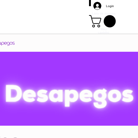
Login
Lista de desejos
Meu
carrinho
Mais
apegos