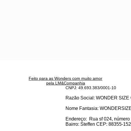
Feito para as Wonders c
om muito amor
pela LM&Companhia
CNPJ: 49.693.383/0001-10
Razão Social: WONDER SI
Nome Fantasia: WONDERSIZ
Endereço:
Rua sf 024, número
Bairro: S
teffen CEP: 88355-152, 