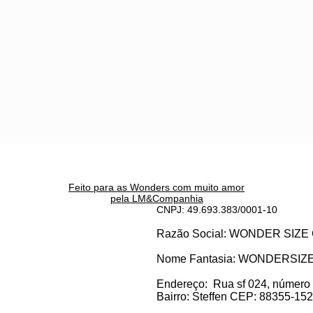
Feito para as Wonders c
om muito amor
pela LM&Companhia
CNPJ: 49.693.383/0001-10
Razão Social: WONDER SI
Nome Fantasia: WONDERSIZ
Endereço:
Rua sf 024, número
Bairro: S
teffen CEP: 88355-152, 