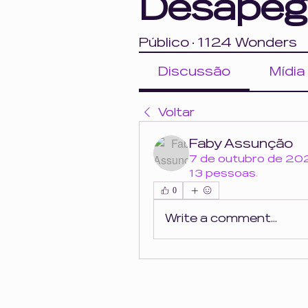
Desapeg
Público
·
1124 Wonders
Discussão
Mídia
Voltar
Faby Assunção
7 de outubro de 2
13 pessoas
.
0
Write a comment...