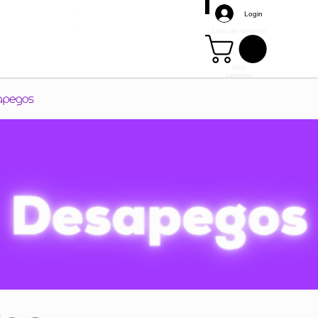
Login
Lista de desejos
Meu
carrinho
Mais
apegos