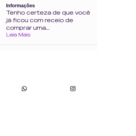
Informações
Tenho certeza de que você
já ficou com receio de
comprar uma
...
Leia Mais
CNPJ:
49.693.383
/0001-10
Razão Social: WONDER SIZE COMPANY E CONFECÇÕES LTDA
Nome Fantasia: WONDERSIZE
Endereço:
Rua sf 024, número 44