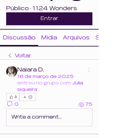
Público
·
1124 Wonders
Entrar
Discussão
Mídia
Arquivos
Sobre
Voltar
Naiara D.
18 de março de 2025
·
entrou no grupo com
Julia
siqueira
.
0
0
75
Write a comment...