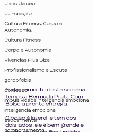
diário da ceo
co -criação
Cultura Fitness, Corpo e
Autonomia,
Cultura Fitness
Corpo e Autonomia
Vivências Plus Size
Profissionalismo e Escuta
gordofobia
No lançamento desta semana 
opressão
temos a Bermuda Preta Com 
impulsividade inteligência emociona
Bolso a pronta entrega.
inteligência emocional
O bolso é lateral  e tem dos 
saúde mental
dois lados ,ele é bem grande e 
comportamento