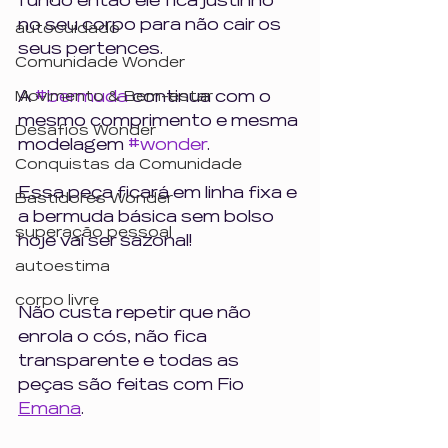
fundo então ele fica justinho 
no seu corpo para não cair os 
autocuidado
seus pertences. 
Comunidade Wonder
A 
#bermuda
 continua com o 
Movimento & Bem-estar
mesmo comprimento e mesma 
Desafios Wonder
modelagem 
#wonder
. 
Conquistas da Comunidade
Essa peça ficará em linha fixa e 
Bastidores Wonder
a bermuda básica sem bolso 
superação pessoal
hoje vai ser sazonal!
autoestima
corpo livre
Não custa repetir que não 
enrola o cós, não fica 
transparente e todas as 
peças são feitas com Fio 
Emana
. 