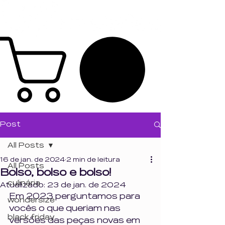
Post
All Posts
16 de jan. de 2024
2 min de leitura
All Posts
Bolso, bolso e bolso!
culinária
Atualizado:
23 de jan. de 2024
Em 2023 perguntamos para 
wondersize
vocês o que queriam nas 
black friday
versões das peças novas em 