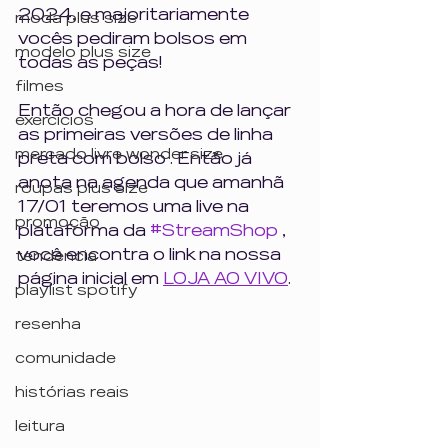
2024, e majoritariamente 
moda plus size
vocês pediram bolsos em 
modelo plus size
todas as peças!
filmes
Então chegou a hora de lançar 
exercícios
as primeiras versões de linha 
mercado livre wonder size
preta com bolso . Então já 
anota na agenda que amanhã 
roupas plus size
17/01 teremos uma live na 
promoção
plataforma da 
#StreamShop
 , 
você encontra o link na nossa 
tendência
página inicial em 
LOJA AO VIVO
.
playlist spotify
resenha
comunidade
histórias reais
leitura