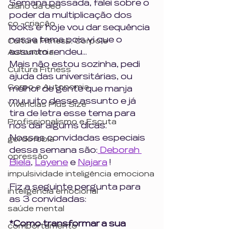
Semana passada, falei sobre o 
diário da ceo
poder da multiplicação dos 
co -criação
looks e  hoje vou dar sequência 
nesse tema pois vi que o 
Cultura Fitness, Corpo e
assunto rendeu...
Autonomia,
Mais não estou sozinha, pedi 
Cultura Fitness
ajuda das universitárias, ou 
Corpo e Autonomia
melhor de gente que manja 
muuuito desse assunto e já 
Vivências Plus Size
tira de letra esse tema para 
Profissionalismo e Escuta
nos dar algums dicas.
Nossas convidadas especiais 
gordofobia
dessa semana são:
 Deborah 
opressão
Biela
, 
Layene
 e 
Najara
 !
impulsividade inteligência emociona
Fiz a seguinte pergunta para 
inteligência emocional
as 3 convidadas:
saúde mental
*Como transformar a sua 
comportamento