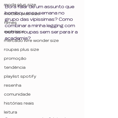
moda plus size
Bora falar de um assunto que 
bombou essa semana no 
modelo plus size
grupo das vipissimas? Como 
filmes
combinar a minha legging com 
exercícios
outras roupas sem ser para ir a 
academia?
mercado livre wonder size
roupas plus size
promoção
tendência
playlist spotify
resenha
comunidade
histórias reais
leitura