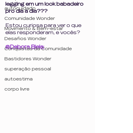
legging em um look babadeiro 
autocuidado
pro dia a dia???
Comunidade Wonder
Estou curiosa para ver o que 
Movimento & Bem-estar
elas responderam, e vocês?
Desafios Wonder
@Debora Biela:
Conquistas da Comunidade
Bastidores Wonder
superação pessoal
autoestima
corpo livre