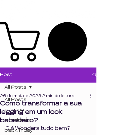
Post
All Posts
26 de mai. de 2023
2 min de leitura
All Posts
Como transformar a sua
culinária
legging em um look
babadeiro?
wondersize
Olá Wonders,tudo bem?
black friday