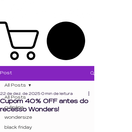
Post
All Posts
22 de dez. de 2025
0 min de leitura
All Posts
Cupom 40% OFF antes do
culinária
recesso Wonders!
wondersize
black friday