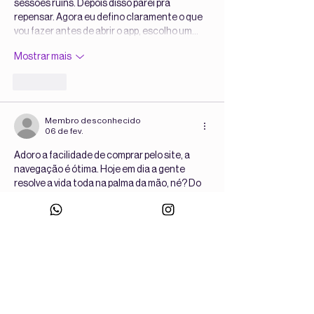
sessões ruins. Depois disso parei pra 
repensar. Agora eu defino claramente o que 
vou fazer antes de abrir o app, escolho um…
Mostrar mais
Curtir
Membro desconhecido
06 de fev.
Adoro a facilidade de comprar pelo site, a 
navegação é ótima. Hoje em dia a gente 
resolve a vida toda na palma da mão, né? Do 
treino às compras, tudo é pelo smartphone. 
Eu valorizo muito apps que não travam e são 
fáceis de usar, por isso sou cliente fiel da 
Wondersize e também curto plataformas de 
entretenimento ágeis, como o 
pixbet apk
 . A 
experiência do usuário faz toda a diferença 
para a gente fidelizar. Vou aproveitar o 
cupom…