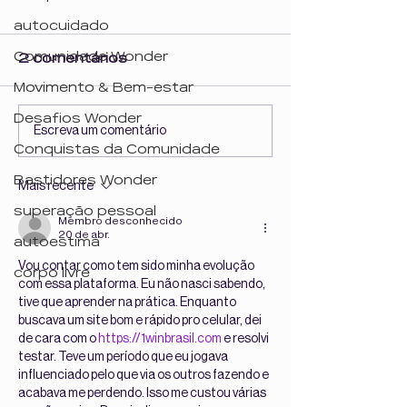
autocuidado
Comunidade Wonder
2 comentários
Movimento & Bem-estar
Desafios Wonder
Elas não são "só"
A rede, o med
Escreva um comentário
modelos. Elas são
menina de 9 
Conquistas da Comunidade
Wonders!
Bastidores Wonder
Mais recente
superação pessoal
Membro desconhecido
20 de abr.
autoestima
Vou contar como tem sido minha evolução 
corpo livre
com essa plataforma. Eu não nasci sabendo, 
tive que aprender na prática. Enquanto 
buscava um site bom e rápido pro celular, dei 
de cara com o 
https://1winbrasil.com
 e resolvi 
testar. Teve um período que eu jogava 
influenciado pelo que via os outros fazendo e 
acabava me perdendo. Isso me custou várias 