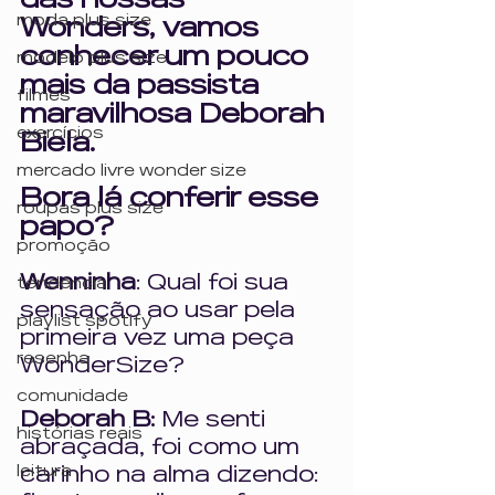
das nossas 
moda plus size
Wonders, vamos 
conhecer um pouco 
modelo plus size
mais da passista 
filmes
maravilhosa Deborah 
exercícios
Biela.
mercado livre wonder size
Bora lá conferir esse 
roupas plus size
papo?
promoção
Wenninha
: Qual foi sua 
tendência
sensação ao usar pela 
playlist spotify
primeira vez uma peça 
resenha
WonderSize?
comunidade
Deborah B: 
Me senti 
histórias reais
abraçada, foi como um 
leitura
carinho na alma dizendo: 