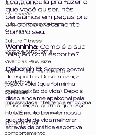
fica tranquila pra fazer o 
diário da ceo
que você quiser, nós 
co -criação
pensamos em peças pra 
um corpo exatamente 
Cultura Fitness, Corpo e
Autonomia,
como o seu.
Cultura Fitness
Wenninha: 
Como é a sua 
Corpo e Autonomia
relação com esporte?
Vivências Plus Size
Deborah B: 
Sempre gostei 
Profissionalismo e Escuta
de esportes. Desde criança 
gordofobia
jogava vôlei (que foi minha 
maior paixão da vida). Depois 
opressão
disso ainda me apaixonei pela 
impulsividade inteligência emociona
musculação, que é o que faço 
hoje. É muito bom ver nossa 
inteligência emocional
qualidade de vida melhorar 
saúde mental
através da prática esportiva 
comportamento