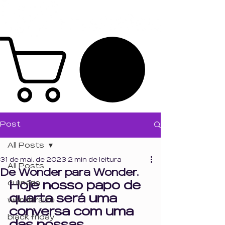
Post
All Posts
31 de mai. de 2023
2 min de leitura
All Posts
De Wonder para Wonder.
culinária
Hoje nosso papo de 
quarta será uma 
wondersize
conversa com uma 
black friday