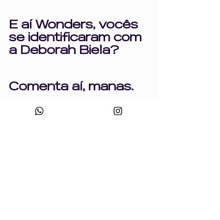
E aí Wonders, vocês 
se identificaram com 
a Deborah Biela? 
Comenta aí, manas. 
Quer bater esse 
papo comigo? 
Comenta EU!