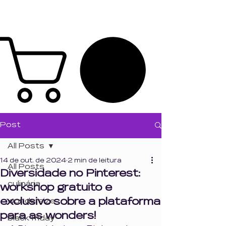
Post
All Posts
14 de out. de 2024
2 min de leitura
All Posts
Diversidade no Pinterest:
culinária
workshop gratuito e
exclusivo sobre a plataforma
wondersize
para as wonders!
black friday