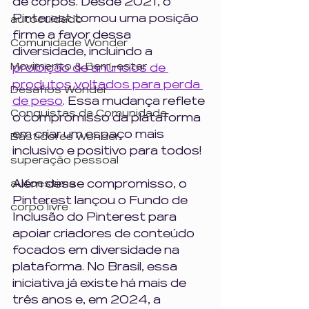
de corpos. Desde 2021, o 
Pinterest tomou uma posição 
autocuidado
firme a favor dessa 
Comunidade Wonder
diversidade, incluindo a 
Movimento & Bem-estar
proibição de anúncios de 
produtos voltados para perda 
Desafios Wonder
de peso
. Essa mudança reflete 
Conquistas da Comunidade
o compromisso da plataforma 
em criar um espaço mais 
Bastidores Wonder
inclusivo e positivo para todos!
superação pessoal
Além desse compromisso, o 
autoestima
Pinterest lançou o Fundo de 
corpo livre
Inclusão do Pinterest para 
apoiar criadores de conteúdo 
focados em diversidade na 
plataforma. No Brasil, essa 
iniciativa já existe há mais de 
três anos e, em 2024, a 