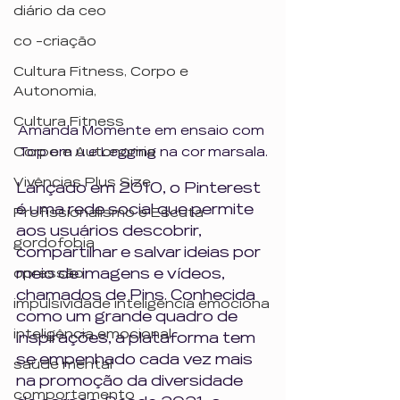
diário da ceo
co -criação
Cultura Fitness, Corpo e
Autonomia,
Cultura Fitness
Amanda Momente em ensaio com 
Corpo e Autonomia
Top em u e Legging na cor marsala.
Vivências Plus Size
Lançado em 2010, o Pinterest 
é uma rede social que permite 
Profissionalismo e Escuta
aos usuários descobrir, 
gordofobia
compartilhar e salvar ideias por 
meio de imagens e vídeos, 
opressão
chamados de Pins. Conhecida 
impulsividade inteligência emociona
como um grande quadro de 
inteligência emocional
inspirações, a plataforma tem 
se empenhado cada vez mais 
saúde mental
na promoção da diversidade 
comportamento