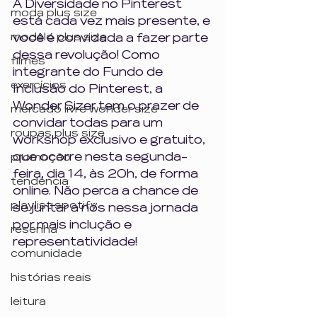
A Diversidade no Pinterest 
moda plus size
está cada vez mais presente, e 
modelo plus size
você é convidada a fazer parte 
dessa revolução! Como 
filmes
integrante do Fundo de 
exercícios
Inclusão do Pinterest, a 
Wonder Sizer tem o prazer de 
mercado livre wonder size
convidar todas para um 
roupas plus size
workshop exclusivo e gratuito, 
que ocorre nesta segunda-
promoção
feira, dia 14, às 20h, de forma 
tendência
online. Não perca a chance de 
playlist spotify
se juntar a nós nessa jornada 
por mais inclução e 
resenha
representatividade!
comunidade
histórias reais
leitura