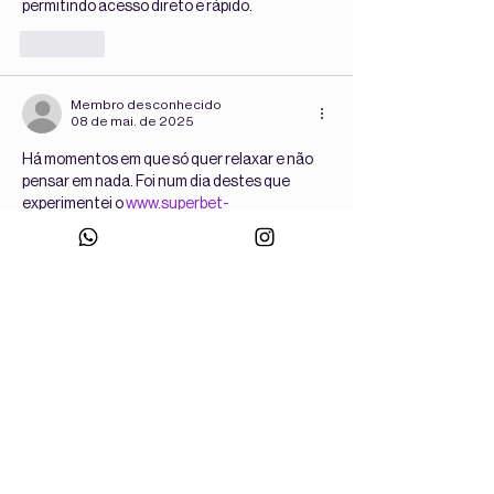
permitindo acesso direto e rápido.
Curtir
Membro desconhecido
08 de mai. de 2025
Há momentos em que só quer relaxar e não 
pensar em nada. Foi num dia destes que 
experimentei o 
www.superbet-
brazil.com/metodos-de-pagamento
 pela 
primeira vez. Fiquei satisfeito com tudo - 
desde a interface simples até à acumulação 
instantânea de bónus. Os jogos são 
coloridos, funcionam sem atrasos e os 
ganhos podem ser levantados sem 
burocracias desnecessárias. Uma ótima 
solução para uma noite agradável em casa.
Curtir
Membro desconhecido