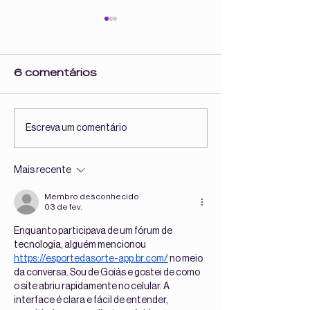
6 comentários
Elas não são "só"
A rede, o med
Escreva um comentário
modelos. Elas são
menina de 9 
Wonders!
Mais recente
Membro desconhecido
03 de fev.
Enquanto participava de um fórum de 
tecnologia, alguém mencionou 
https://esportedasorte-app.br.com/
 no meio 
da conversa. Sou de Goiás e gostei de como 
o site abriu rapidamente no celular. A 
interface é clara e fácil de entender, 