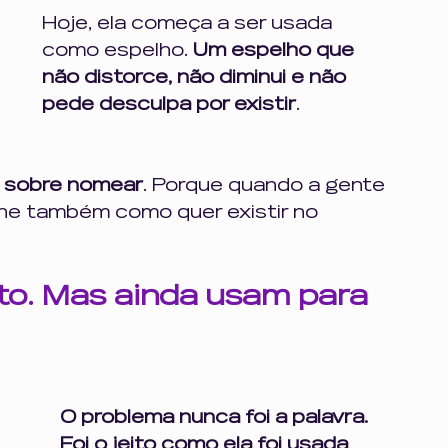
Hoje, ela começa a ser usada 
o
impulsividade inteligência emociona
como espelho. 
Um espelho que 
não distorce, não diminui e não 
mento
pede desculpa por existir
autocuidado
.
É sobre nomear
. Porque quando a gente 
lhe também como quer existir no 
o. Mas ainda usam para 
O problema nunca foi a palavra. 
Foi o jeito como ela foi usada
.