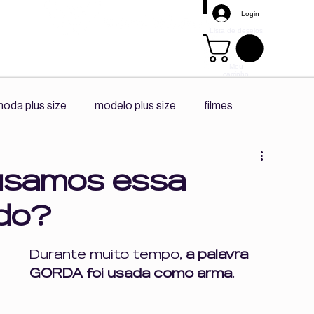
Login
Lista de desejos
Meu
carrinho
Mais
oda plus size
modelo plus size
filmes
s size
promoção
tendência
playlist spotify
 usamos essa
do?
diário da ceo
co -criação
Durante muito tempo,
 a palavra 
GORDA foi usada como arma
. 
Corpo e Autonomia
Vivências Plus Size