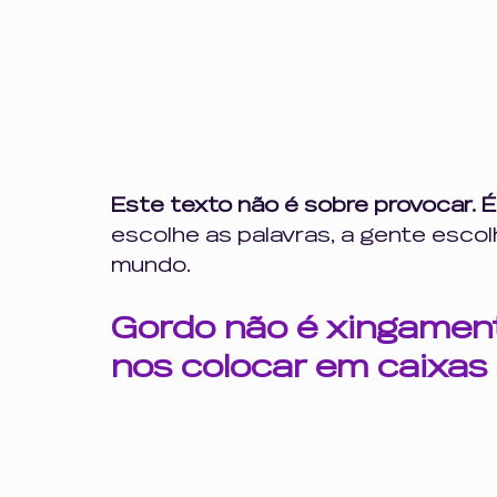
Profissionalismo e Escuta
gordofobia
opressã
inteligência emocional
saúde mental
comporta
Este texto não é sobre provocar. 
escolhe as palavras, a gente esco
mundo.
Gordo não é xingament
nos colocar em caixas