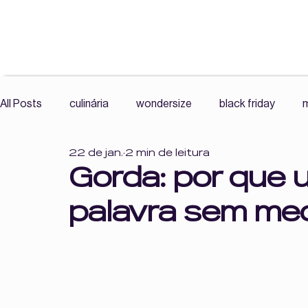
All Posts
culinária
wondersize
black friday
m
22 de jan.
2 min de leitura
exercícios
mercado livre wonder size
roupas plu
Gorda: por que
palavra sem me
resenha
comunidade
histórias reais
leitura
Cultura Fitness, Corpo e Autonomia,
Cultura Fitness