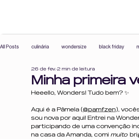
All Posts
culinária
wondersize
black friday
m
26 de fev.
2 min de leitura
exercícios
mercado livre wonder size
roupas plu
Minha primeira 
Heeello, Wonders! Tudo bem? ✨
resenha
comunidade
histórias reais
leitura
Aqui é a Pâmela (
@pamfzen
), você
sou nova por aqui! Entrei na Wonder
Cultura Fitness, Corpo e Autonomia,
Cultura Fitness
participando de uma convenção inc
na casa da Amanda, comi 
muito 
 br