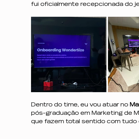
fui oficialmente recepcionada do je
Profissionalismo e Escuta
gordofobia
opressã
inteligência emocional
saúde mental
comporta
Dentro do time, eu vou atuar no 
Ma
pós-graduação em Marketing de Mo
que fazem total sentido com tudo 