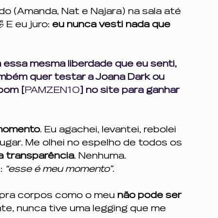
o (Amanda, Nat e Najara) na sala até 
 E eu juro: 
eu nunca vesti nada que 
essa mesma liberdade que eu senti, 
mbém quer testar a Joana Dark ou 
pom [
PAMZEN10
] no site para ganhar 
momento
. Eu agachei, levantei, rebolei 
 lugar. Me olhei no espelho de todos os 
 transparência
. Nenhuma.
: 
“esse é meu momento”
.
 pra corpos como o meu 
não pode ser 
nte, nunca tive uma legging que me 