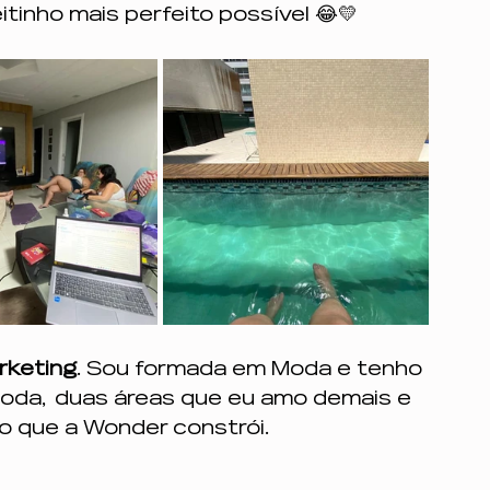
itinho mais perfeito possível 😂💛
o
impulsividade inteligência emociona
mento
autocuidado
rketing
. Sou formada em Moda e tenho 
da,  duas áreas que eu amo demais e 
o que a Wonder constrói.