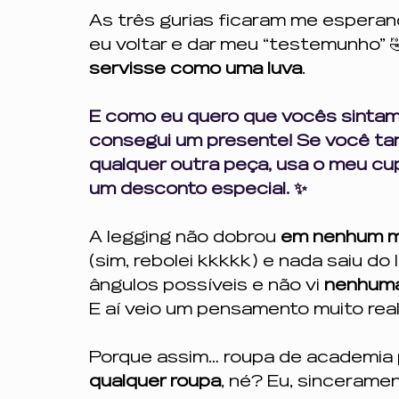
As três gurias ficaram me esperand
eu voltar e dar meu “testemunho” 🤣
servisse como uma luva
.
E como eu quero que vocês sintam 
consegui um presente! Se você ta
qualquer outra peça, usa o meu cu
um desconto especial. ✨
A legging não dobrou 
em nenhum 
(sim, rebolei kkkkk) e nada saiu do
ângulos possíveis e não vi 
nenhuma
E aí veio um pensamento muito real
Porque assim… roupa de academia
qualquer roupa
, né? Eu, sincerame