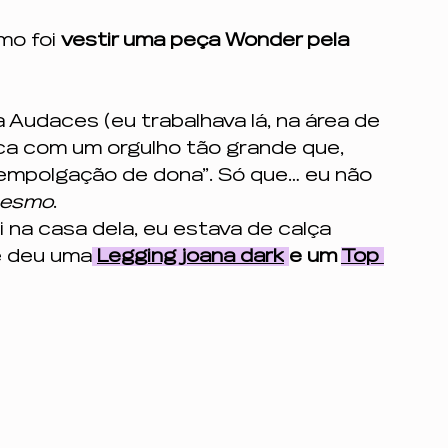
o foi 
vestir uma peça Wonder pela 
Audaces (eu trabalhava lá, na área de 
rca com um orgulho tão grande que, 
empolgação de dona”. Só que… eu não 
mesmo
.
 na casa dela, eu estava de calça 
e deu uma
Legging joana dark
e um 
Top 