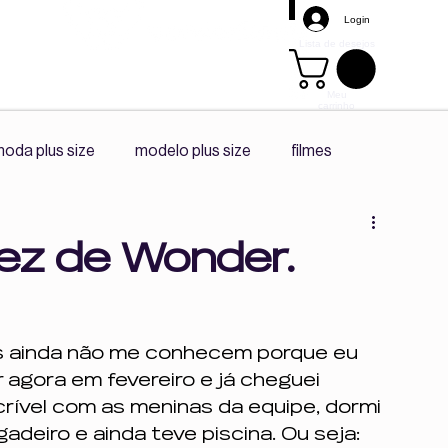
Login
Lista de desejos
Meu
carrinho
Mais
oda plus size
modelo plus size
filmes
s size
promoção
tendência
playlist spotify
vez de Wonder.
diário da ceo
co -criação
s ainda não me conhecem porque eu 
 agora em fevereiro e já cheguei 
Corpo e Autonomia
Vivências Plus Size
rível com as meninas da equipe, dormi 
igadeiro e ainda teve piscina. Ou seja: 