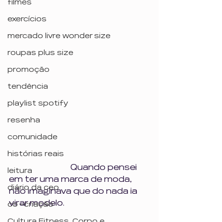
filmes
exercícios
mercado livre wonder size
roupas plus size
promoção
tendência
playlist spotify
resenha
comunidade
histórias reais
			 Quando pensei 
leitura
em ter uma marca de moda, 
diário da ceo
não imaginava que do nada ia 
virar modelo.
co -criação
Cultura Fitness, Corpo e