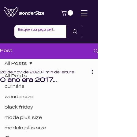
Post
All Posts
26 de nov. de 2023
1 min de leitura
All Posts
O ano era 2017...
culinária
wondersize
black friday
moda plus size
modelo plus size