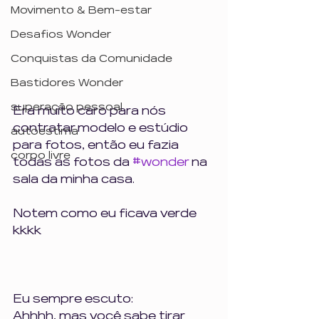
Movimento & Bem-estar
Desafios Wonder
Conquistas da Comunidade
Bastidores Wonder
superação pessoal
Era muito caro para nós 
contratar modelo e estúdio 
autoestima
para fotos, então eu fazia 
corpo livre
todas as fotos da 
#wonder
 na 
sala da minha casa. 
Notem como eu ficava verde 
kkkk
Eu sempre escuto: 
Ahhhh, mas você sabe tirar 