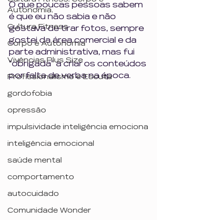
O que poucas pessoas sabem 
Autonomia,
é que eu não sabia e não 
Cultura Fitness
gostava de tirar fotos, sempre 
gostei da área comercial e da 
Corpo e Autonomia
parte administrativa, mas fui 
Vivências Plus Size
"obrigada" a criar os conteúdos 
por falta de verba na época.
Profissionalismo e Escuta
gordofobia
opressão
impulsividade inteligência emociona
inteligência emocional
saúde mental
comportamento
autocuidado
Comunidade Wonder