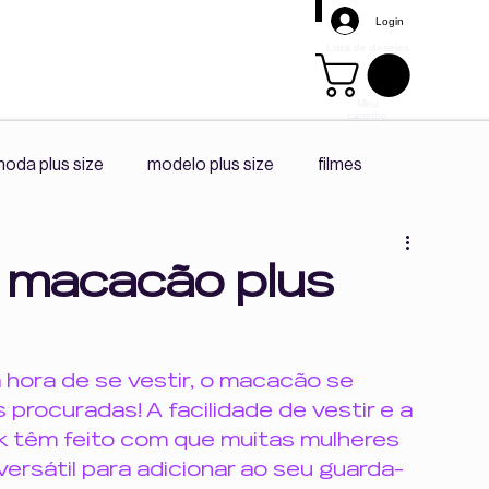
Login
Lista de desejos
Meu
carrinho
Mais
oda plus size
modelo plus size
filmes
s size
promoção
tendência
playlist spotify
 macacão plus
diário da ceo
co -criação
 hora de se vestir, o macacão se 
rocuradas! A facilidade de vestir e a 
Corpo e Autonomia
Vivências Plus Size
k têm feito com que muitas mulheres 
ersátil para adicionar ao seu guarda-