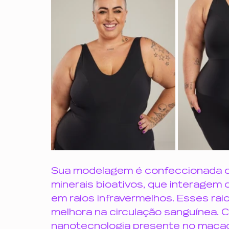
Sua modelagem é confeccionada c
minerais bioativos, que interagem
em raios infravermelhos. Esses ra
melhora na circulação sanguínea. C
nanotecnologia presente no macacã