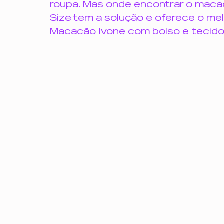
roupa. Mas onde encontrar o macac
Profissionalismo e Escuta
gordofobia
opressã
Size tem a solução e oferece o me
Macacão Ivone com bolso e tecido
inteligência emocional
saúde mental
comporta