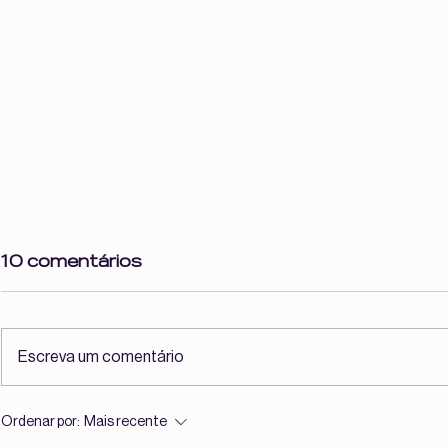
10 comentários
Escreva um comentário
O que é solitude para
Elas não 
Ordenar por:
Mais recente
você?
modelos. 