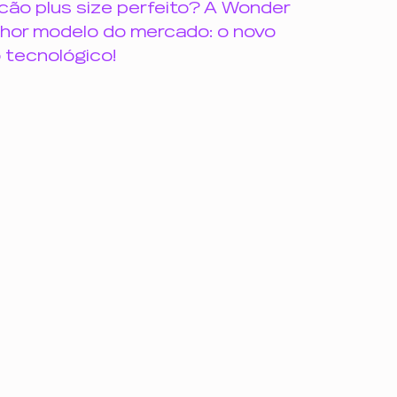
ão plus size perfeito? A Wonder 
o
impulsividade inteligência emociona
lhor modelo do mercado: o novo 
 tecnológico!
mento
autocuidado