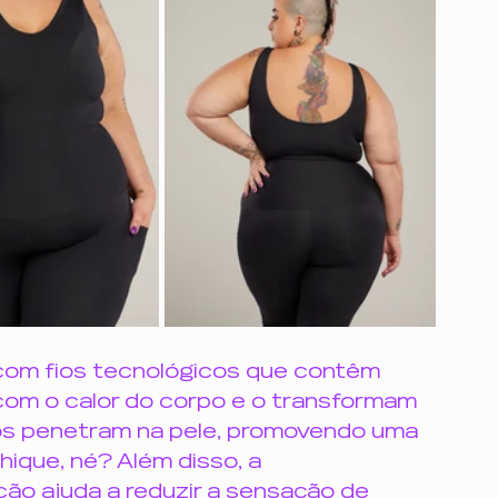
om fios tecnológicos que contêm 
 com o calor do corpo e o transformam 
ios penetram na pele, promovendo uma 
hique, né? Além disso, a 
o ajuda a reduzir a sensação de 