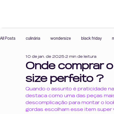
All Posts
culinária
wondersize
black friday
m
10 de jan. de 2025
2 min de leitura
exercícios
mercado livre wonder size
roupas plu
Onde comprar o
size perfeito ?
resenha
comunidade
histórias reais
leitura
Quando o assunto é praticidade na
destaca como uma das peças mais p
Cultura Fitness, Corpo e Autonomia,
Cultura Fitness
descomplicação para montar o loo
gordas escolham esse item super v