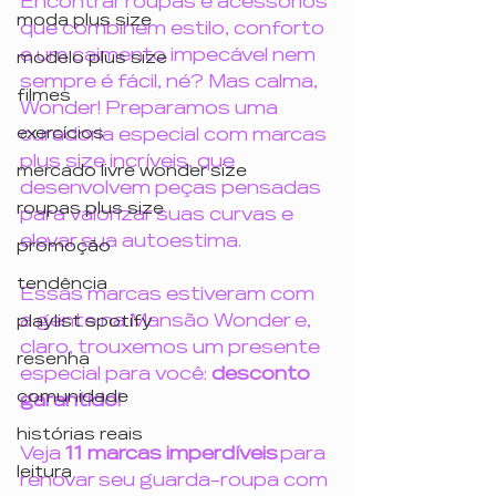
Encontrar roupas e acessórios 
moda plus size
que combinem estilo, conforto 
e um caimento impecável nem 
modelo plus size
sempre é fácil, né? Mas calma, 
filmes
Wonder! Preparamos uma 
exercícios
curadoria especial com marcas 
plus size incríveis, que 
mercado livre wonder size
desenvolvem peças pensadas 
roupas plus size
para valorizar suas curvas e 
elevar sua autoestima.
promoção
tendência
Essas marcas estiveram com 
a gente na Mansão Wonder e, 
playlist spotify
claro, trouxemos um presente 
resenha
especial para você: 
desconto 
comunidade
garantido!
histórias reais
Veja 
11 marcas imperdíveis
 para 
leitura
renovar seu guarda-roupa com 