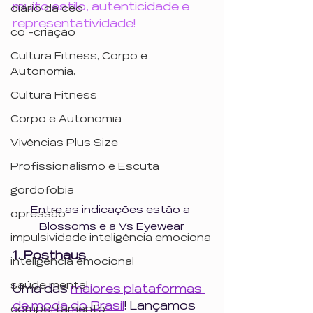
muito estilo, autenticidade e 
diário da ceo
representatividade!
co -criação
Cultura Fitness, Corpo e
Autonomia,
Cultura Fitness
Corpo e Autonomia
Vivências Plus Size
Profissionalismo e Escuta
gordofobia
Entre as indicações estão a 
opressão
Blossoms e a Vs Eyewear
impulsividade inteligência emociona
1. Posthaus
inteligência emocional
saúde mental
Uma das 
maiores plataformas 
de moda do Brasil
! Lançamos 
comportamento