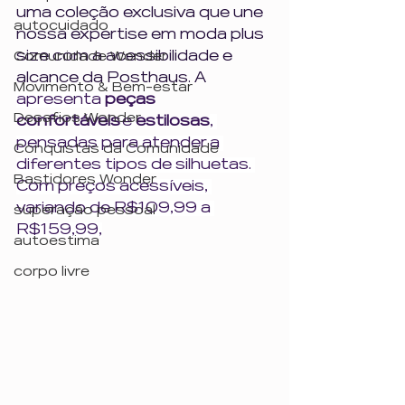
uma coleção exclusiva que une 
autocuidado
nossa expertise em moda plus 
size com a acessibilidade e 
Comunidade Wonder
alcance da Posthaus. A 
Movimento & Bem-estar
apresenta 
peças 
Desafios Wonder
confortáveis
 e 
estilosas
, 
pensadas para atender a 
Conquistas da Comunidade
diferentes tipos de silhuetas. 
Bastidores Wonder
Com preços acessíveis, 
variando de R$109,99 a 
superação pessoal
R$159,99,
autoestima
corpo livre