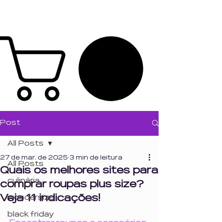
Post
All Posts
27 de mar. de 2025
3 min de leitura
All Posts
Quais os melhores sites para
culinária
comprar roupas plus size?
Veja 11 indicações!
wondersize
black friday