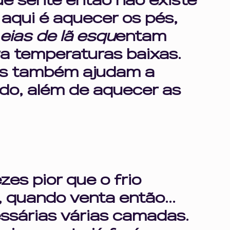
e sente então não existe 
aqui é aquecer os pés, 
eias de lã esqu
entam 
a temperaturas baixas. 
as também ajudam a 
do, além de aquecer as 
zes pior que o frio
o, quando venta então... 
ssárias várias camadas. 