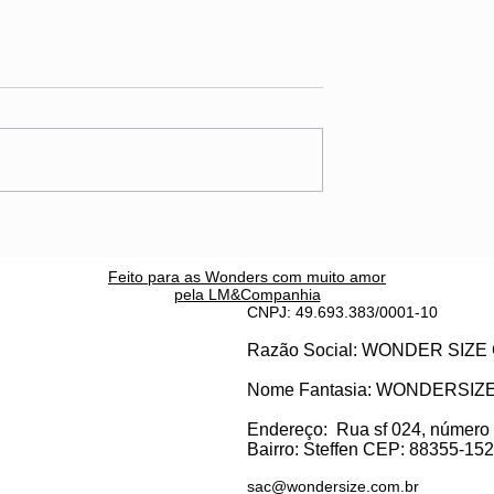
são "só"
A rede, o medo e a
Elas são
menina de 9 anos
Feito para as Wonders c
om muito amor
pela LM&Companhia
CNPJ: 49.693.383/0001-10
Razão Social: WONDER SI
Nome Fantasia: WONDERSIZ
Endereço:
Rua sf 024, número
Bairro: S
teffen CEP: 88355-152, 
sac@wondersize.com.br