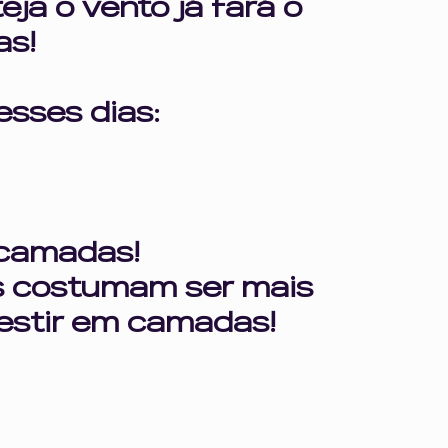
ja o vento já fará o 
as!
esses dias:
camadas!
 costumam ser mais 
nvestir em camadas!