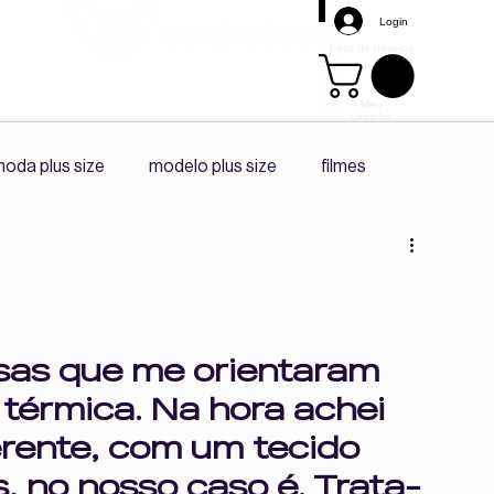
Login
Lista de desejos
Meu
carrinho
Mais
oda plus size
modelo plus size
filmes
s size
promoção
tendência
playlist spotify
diário da ceo
co -criação
sas que me orientaram 
térmica. Na hora achei 
Corpo e Autonomia
Vivências Plus Size
erente, com um tecido 
, no nosso caso é. Trata-