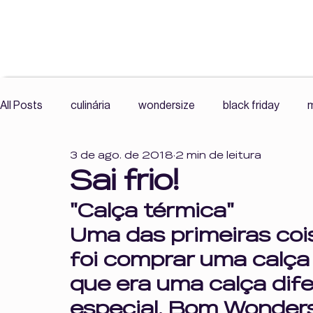
All Posts
culinária
wondersize
black friday
m
3 de ago. de 2018
2 min de leitura
exercícios
mercado livre wonder size
roupas plu
Sai frio!
"Calça térmica"
resenha
comunidade
histórias reais
leitura
Uma das primeiras coi
foi comprar uma calça 
Cultura Fitness, Corpo e Autonomia,
Cultura Fitness
que era uma calça dif
especial. Bom Wonders