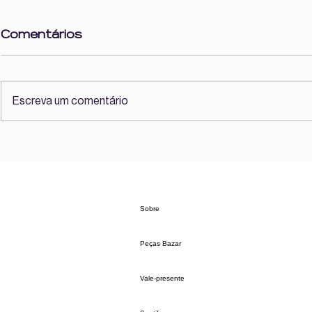
Comentários
Escreva um comentário
O que é solitude para
Elas não 
você?
modelos. 
Wonders!
Sobre
Peças Bazar
Vale-presente