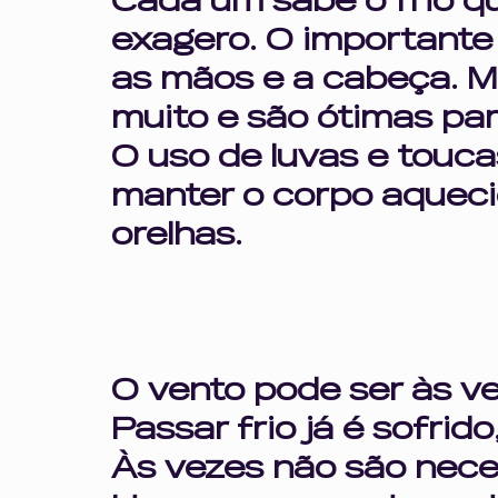
Cada um sabe o frio qu
exagero. O importante 
as mãos e a cabeça. M
muito e são ótimas par
O uso de luvas e touc
manter o corpo aqueci
orelhas.
O vento pode ser às ve
Passar frio já é sofrid
Às vezes não são nece