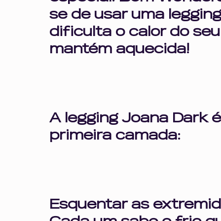
Profissionalismo e Escuta
gordofobia
opressã
se de usar uma legging 
dificulta o calor do se
mantém aquecida!
inteligência emocional
saúde mental
comporta
A legging Joana Dark é
primeira camada:
Esquentar as extremi