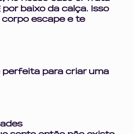
o
impulsividade inteligência emociona
por baixo da calça. Isso 
u corpo escape e te 
mento
autocuidado
 perfeita para criar uma 
dades