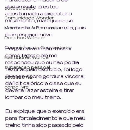
Fui ajustar a máquina de 
abdominal e já estou 
autocuidado
acostumada a executar o 
Comunidade Wonder
movimento, mas queria só 
confirmar a forma correta, pois 
Movimento & Bem-estar
é um espaço novo.
Desafios Wonder
Conquistas da Comunidade
Perguntei a um professor 
como fazer e ele me 
Bastidores Wonder
respondeu que eu não podia 
superação pessoal
fazer aquele exercício, foi logo 
falando sobre gordura visceral, 
autoestima
déficit calórico e disse que eu 
corpo livre
deveria fazer esteira e tirar 
lombar do meu treino.
Eu expliquei que o exercício era 
para fortalecimento e que meu 
treino tinha sido passado pelo 