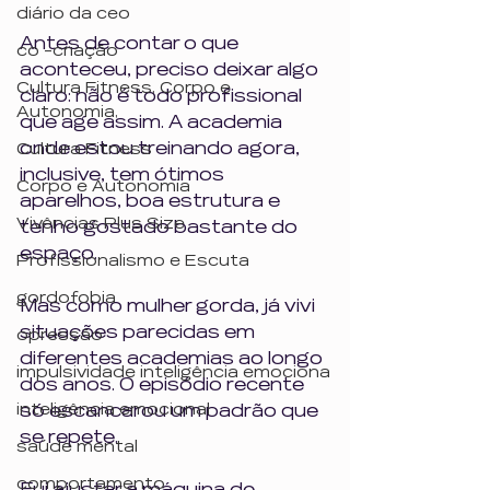
diário da ceo
Antes de contar o que 
co -criação
aconteceu, preciso deixar algo 
Cultura Fitness, Corpo e
claro: não é todo profissional 
Autonomia,
que age assim. A academia 
onde estou treinando agora, 
Cultura Fitness
inclusive, tem ótimos 
Corpo e Autonomia
aparelhos, boa estrutura e 
Vivências Plus Size
tenho gostado bastante do 
espaço.
Profissionalismo e Escuta
gordofobia
Mas como mulher gorda, já vivi 
situações parecidas em 
opressão
diferentes academias ao longo 
impulsividade inteligência emociona
dos anos. O episódio recente 
inteligência emocional
só escancarou um padrão que 
se repete.
saúde mental
comportamento