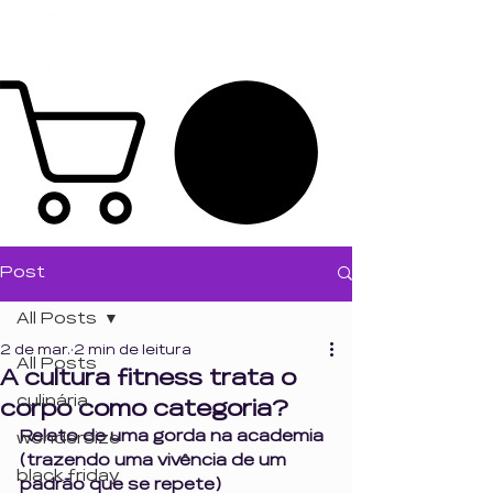
Post
All Posts
2 de mar.
2 min de leitura
All Posts
A cultura fitness trata o
culinária
corpo como categoria?
Relato de uma gorda na academia 
wondersize
(trazendo uma vivência de um 
black friday
padrão que se repete)