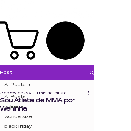
Post
All Posts
2 de fev. de 2023
1 min de leitura
All Posts
Sou Atleta de MMA por
culinária
Weninha
wondersize
black friday