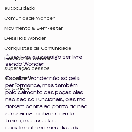
autocuidado
Comunidade Wonder
Movimento & Bem-estar
Desafios Wonder
Conquistas da Comunidade
É ser livre, eu consigo ser livre 
Bastidores Wonder
sendo Wonder. 
superação pessoal
Escolho Wonder não só pela 
autoestima
performance, mas também 
corpo livre
pelo caimento das peças elas 
não são só funcionais, elas me 
deixam bonita ao ponto de não 
só usar na minha rotina de 
treino, mas usa-las 
socialmente no meu dia a dia. 