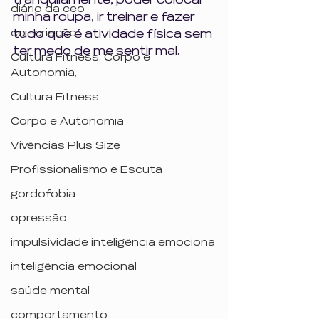
tranquilamente, poder colocar 
diário da ceo
minha roupa, ir treinar e fazer 
co -criação
tudo que é atividade física sem 
ter medo de me sentir mal.
Cultura Fitness, Corpo e
Autonomia,
Cultura Fitness
Corpo e Autonomia
Vivências Plus Size
Profissionalismo e Escuta
gordofobia
opressão
impulsividade inteligência emociona
inteligência emocional
saúde mental
comportamento