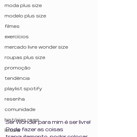
moda plus size
modelo plus size
filmes
exercícios
mercado livre wonder size
roupas plus size
promoção
tendência
playlist spotify
resenha
comunidade
histórias reais
Ser Wonder para mim é ser livre! 
Pode fazer as coisas 
leitura