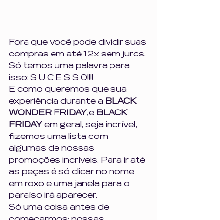
Fora que você pode dividir suas 
compras em até 12x sem juros. 
Só temos uma palavra para 
isso: S U C E S S O!!!! 
E como queremos que sua 
experiência durante a 
BLACK 
WONDER FRIDAY
,e 
BLACK 
FRIDAY 
em geral, seja incrível, 
fizemos uma lista com 
algumas de nossas 
promoções incríveis. Para ir até 
as peças é só clicar no nome 
em roxo e uma janela para o 
paraíso irá aparecer. 
Só uma coisa antes de 
começarmos: nossas 