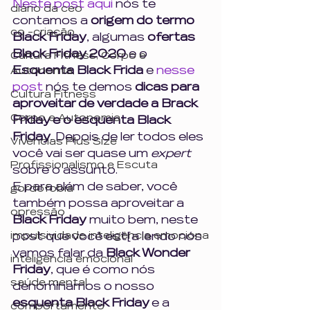
Neste post aqui
 nós te 
diário da ceo
contamos a 
origem do termo 
co -criação
Black Friday
, algumas 
ofertas 
Black Friday 2020
 e o 
Cultura Fitness, Corpo e
Esquenta Black Frida
 e 
nesse 
Autonomia,
post
 nós te demos 
dicas para 
Cultura Fitness
aproveitar de verdade a Brack 
Corpo e Autonomia
Friday e o esquenta Black 
Friday
. Depois de ler todos eles 
Vivências Plus Size
você vai ser quase um 
expert
Profissionalismo e Escuta
sobre o assunto. 
E para além de saber, você 
gordofobia
também possa aproveitar a 
opressão
Black Friday
 muito bem, neste 
impulsividade inteligência emociona
post que você est[a lendo nós 
vamos falar da 
Black Wonder 
inteligência emocional
Friday
, que é como nós 
saúde mental
denominamos o nosso 
esquenta Black Friday 
e a 
comportamento