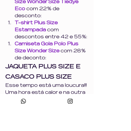
Size Wonder Size Tiedye 
Eco
 com 22% de 
desconto: 
T-shirt Plus Size 
Estampada
 com 
descontos entre 42 e 55%: 
Camiseta Gola Polo Plus 
Size Wonder Size
 com 28% 
de deconto: 
JAQUETA PLUS SIZE E 
CASACO PLUS SIZE
Esse tempo está uma loucura!!! 
Uma hora está calor e na outra 
a gente treme de frio, por isso, 
é bom estar preparada para 
todas as ocasiões, para isso 
nós temos as peças certas 
para você: 