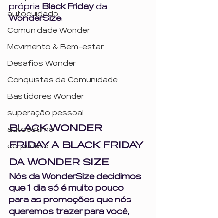
própria 
Black Friday
 da 
autocuidado
WonderSize
. 
Comunidade Wonder
Movimento & Bem-estar
Desafios Wonder
Conquistas da Comunidade
Bastidores Wonder
superação pessoal
BLACK WONDER 
autoestima
FRIDAY A BLACK FRIDAY 
corpo livre
DA WONDER SIZE
Nós da WonderSize decidimos 
que 1 dia só é muito pouco 
para as promoções que nós 
queremos trazer para você, 