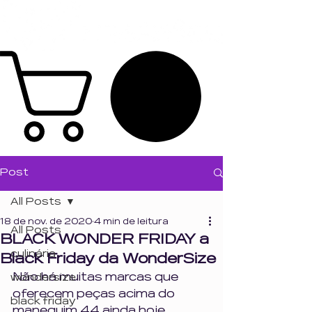
Post
All Posts
18 de nov. de 2020
4 min de leitura
All Posts
BLACK WONDER FRIDAY a
culinária
Black Friday da WonderSize
Não há muitas marcas que 
wondersize
oferecem peças acima do 
black friday
manequim 44 ainda hoje, 