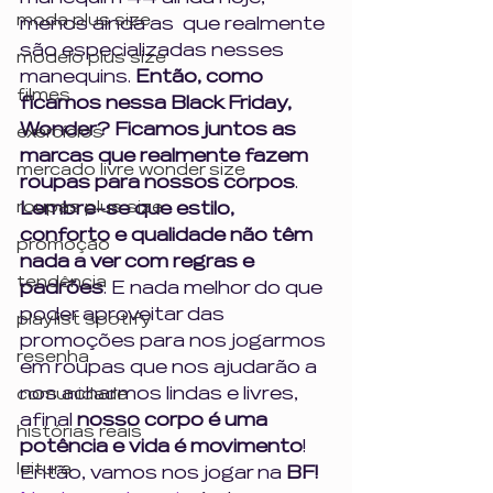
moda plus size
menos ainda as  que realmente 
são especializadas nesses 
modelo plus size
manequins. 
Então, como 
filmes
ficamos nessa Black Friday, 
Wonder? Ficamos juntos as 
exercícios
marcas que realmente fazem 
mercado livre wonder size
roupas para nossos corpos
. 
roupas plus size
Lembre-se que estilo, 
conforto e qualidade não têm 
promoção
nada a ver com regras e 
tendência
padrões
. E nada melhor do que 
poder aproveitar das 
playlist spotify
promoções para nos jogarmos 
resenha
em roupas que nos ajudarão a 
nos acharmos lindas e livres, 
comunidade
afinal 
nosso corpo é uma 
histórias reais
potência e vida é movimento
! 
leitura
Então, vamos nos jogar na 
BF!