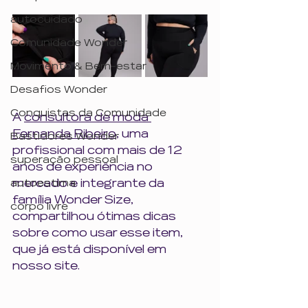
autocuidado
Comunidade Wonder
Movimento & Bem-estar
Desafios Wonder
Conquistas da Comunidade
A 
consultora de moda 
Fernanda Ribeiro,
 uma 
Bastidores Wonder
profissional com mais de 12 
superação pessoal
anos de experiência no 
mercado e integrante da 
autoestima
família Wonder Size, 
corpo livre
compartilhou ótimas dicas 
sobre como usar esse item, 
que já está disponível em 
nosso site.