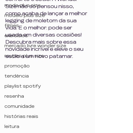
moda plus size
Size não só pensou nisso, 
como acaba de lançar a melhor 
modelo plus size
legging de moletom da sua 
filmes
vida. E o melhor: pode ser 
usada em diversas ocasiões! 
exercícios
Descubra mais sobre essa 
mercado livre wonder size
novidade incrível e eleve o seu 
roupas plus size
estilo a um novo patamar.
promoção
tendência
playlist spotify
resenha
comunidade
histórias reais
leitura