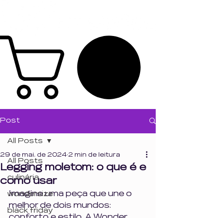
Post
All Posts
29 de mai. de 2024
2 min de leitura
All Posts
Legging moletom: o que é e
culinária
como usar
Imagine uma peça que une o 
wondersize
melhor de dois mundos: 
black friday
conforto e estilo. A Wonder 