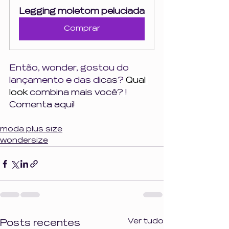
Legging moletom peluciada
Comprar
Então, wonder, gostou do 
lançamento e das di
cas
? 
Qual 
look 
combina mais você?
!
Comenta aqui!
moda plus size
wondersize
Ver tudo
Posts recentes