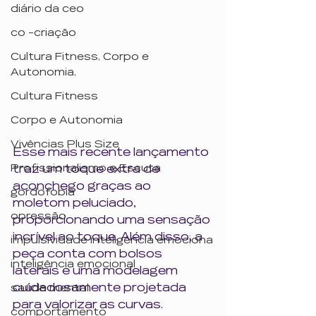
diário da ceo
co -criação
Cultura Fitness, Corpo e
Autonomia,
Cultura Fitness
Corpo e Autonomia
Vivências Plus Size
Esse mais recente lançamento 
traz um toque extra de 
Profissionalismo e Escuta
aconchego graças ao 
gordofobia
moletom peluciado, 
opressão
proporcionando uma sensação 
incrível ao toque. Além disso, a 
impulsividade inteligência emociona
peça conta com bolsos 
inteligência emocional
laterais e uma modelagem 
cuidadosamente projetada 
saúde mental
para valorizar as curvas.
comportamento