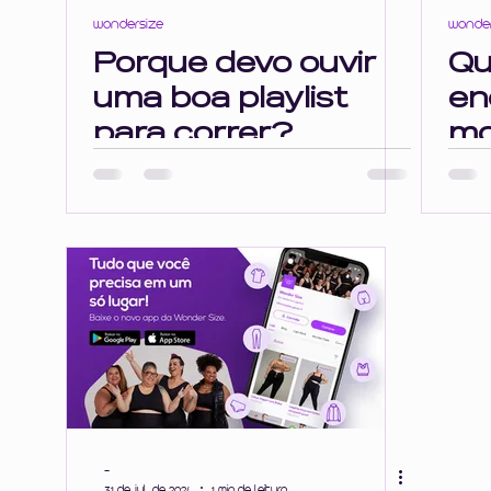
wondersize
wonder
Porque devo ouvir
Qu
uma boa playlist
en
para correr?
mo
ab
co
-
31 de jul. de 2024
1 min de leitura