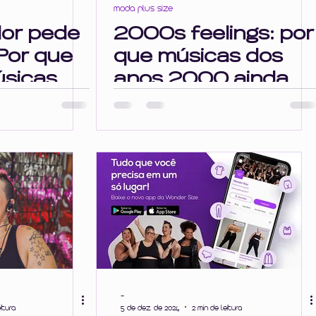
moda plus size
or pede
2000s feelings: por
Por que
que músicas dos
sicas
anos 2000 ainda
ando
mexem tanto com a
istes?
gente?
-
itura
5 de dez. de 2024
2 min de leitura