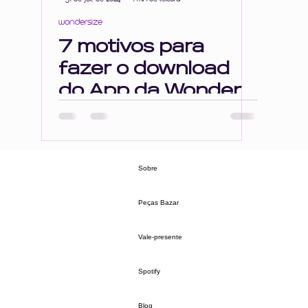
wondersize
7 motivos para
fazer o download
do App da Wonder
Size
Sobre
Peças Bazar
Vale-presente
Spotify
Blog