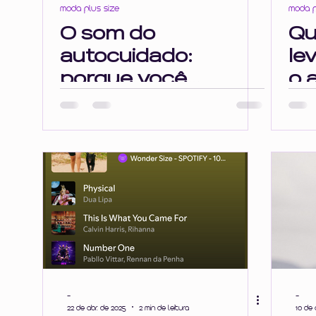
moda plus size
moda p
Profissionalismo e Escuta
gordofobia
opressã
O som do
Qu
autocuidado:
le
inteligência emocional
saúde mental
comporta
porque você
o 
merece ter o SEU
mú
MOMENTO
tu
au
-
-
22 de abr. de 2025
2 min de leitura
10 de 