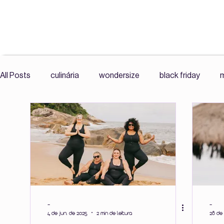
All Posts
culinária
wondersize
black friday
m
exercícios
mercado livre wonder size
roupas plu
resenha
comunidade
histórias reais
leitura
Cultura Fitness, Corpo e Autonomia,
Cultura Fitness
-
-
4 de jun. de 2025
2 min de leitura
28 de 