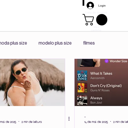
Login
Lista de desejos
Meu
carrinho
Mais
oda plus size
modelo plus size
filmes
s size
promoção
tendência
playlist spotify
diário da ceo
co -criação
Corpo e Autonomia
Vivências Plus Size
-
mai. de 2025
2 min de leitura
14 de mai. de 2025
2 min de le