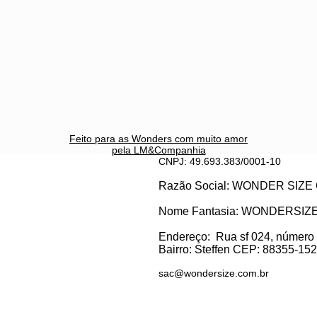
Feito para as Wonders c
om muito amor
pela LM&Companhia
CNPJ: 49.693.383/0001-10
Razão Social: WONDER SI
Nome Fantasia: WONDERSIZ
Endereço:
Rua sf 024, número
Bairro: S
teffen CEP: 88355-152, 
sac@wondersize.com.br