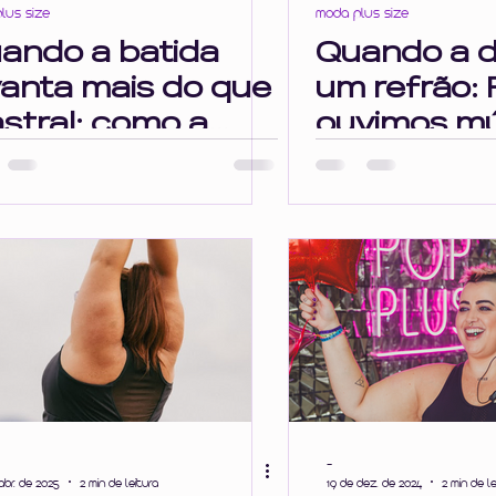
lus size
moda plus size
o
impulsividade inteligência emociona
ando a batida
Quando a d
vanta mais do que
um refrão: 
mento
autocuidado
astral: como a
ouvimos mú
sica pode
tristes qu
rbinar sua
estamos tr
toestima
-
abr. de 2025
2 min de leitura
19 de dez. de 2024
2 min de le