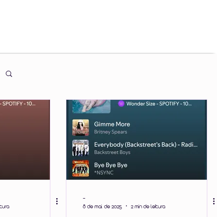
-
itura
8 de mai. de 2025
2 min de leitura