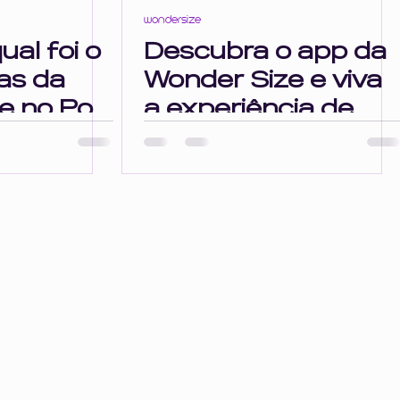
wondersize
al foi o
Descubra o app da
as da
Wonder Size e viva
e no Pop
a experiência de
compra que você
merece