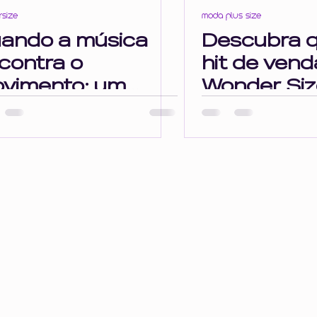
size
moda plus size
ando a música
Descubra qu
contra o
hit de vend
vimento: um
Wonder Siz
raço sonoro para
Plus!
rpo e alma