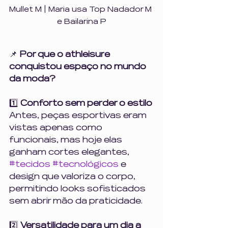
Mullet M | Maria usa Top Nadador M 
e Bailarina P
📌 
Por que o athleisure 
conquistou espaço no mundo 
da moda?
1️⃣ 
Conforto sem perder o estilo
Antes, peças esportivas eram 
vistas apenas como 
funcionais, mas hoje elas 
ganham cortes elegantes, 
#tecidos
#tecnológicos
 e 
design que valoriza o corpo, 
permitindo looks sofisticados 
sem abrir mão da praticidade.
2️⃣ 
Versatilidade para um dia a 