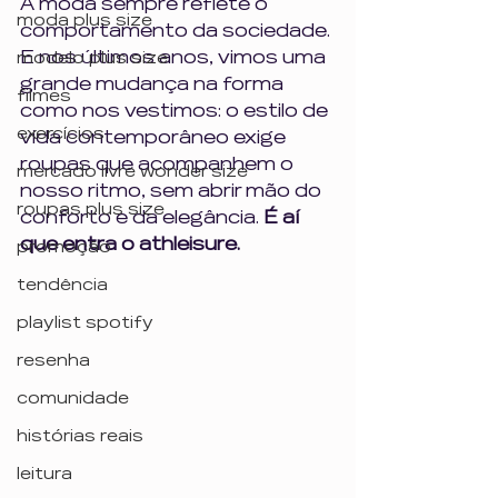
A moda sempre reflete o 
moda plus size
comportamento da sociedade. 
E nos últimos anos, vimos uma 
modelo plus size
grande mudança na forma 
filmes
como nos vestimos: o estilo de 
exercícios
vida contemporâneo exige 
roupas que acompanhem o 
mercado livre wonder size
nosso ritmo, sem abrir mão do 
roupas plus size
conforto e da elegância. 
É aí 
que entra o athleisure.
promoção
tendência
playlist spotify
resenha
comunidade
histórias reais
leitura