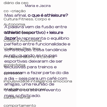
diário da ceo
Maria e Jacira 
co -criação
Mas afinal, 
o que é athleisure?
Cultura Fitness, Corpo e
Autonomia,
A palavra vem da fusão entre 
athletic (esportivo) + leisure 
Cultura Fitness
(lazer)
 e representa o equilíbrio 
Corpo e Autonomia
perfeito entre funcionalidade e 
Vivências Plus Size
sofisticação. Essa tendência 
surgiu quando as roupas 
Profissionalismo e Escuta
esportivas deixaram de ser 
gordofobia
exclusivas para treinos e 
passaram a fazer parte do dia 
opressão
a dia – seja para um café com 
impulsividade inteligência emociona
amigas, uma reunião de 
inteligência emocional
trabalho ou até um evento 
mais sofisticado.
saúde mental
comportamento