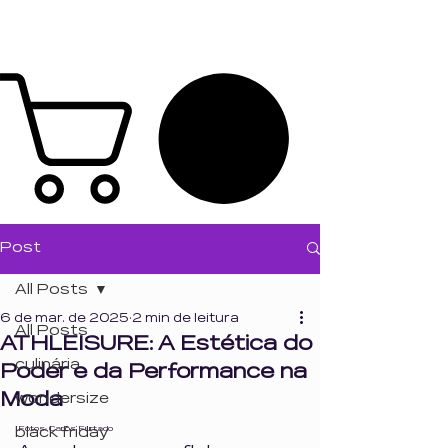
Post
All Posts
6 de mar. de 2025
2 min de leitura
All Posts
ATHLEISURE: A Estética do
culinária
Poder e da Performance na
Moda
wondersize
Fotos: Carlos Furtado
black friday