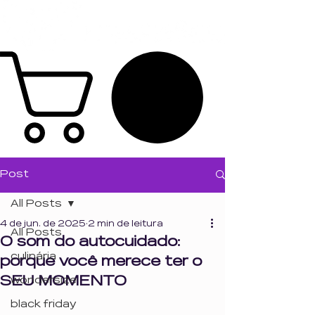
Post
All Posts
4 de jun. de 2025
2 min de leitura
All Posts
O som do autocuidado:
culinária
porque você merece ter o
SEU MOMENTO
wondersize
black friday