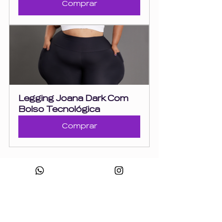
Comprar
Legging Joana Dark Com 
Bolso Tecnológica
Comprar
Tags:
wonder size
playlist
musicas
auto cuidado
moda plus size
roupas plus size
wondersize