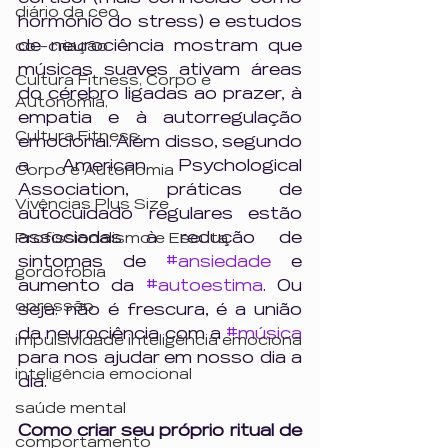
diário da ceo
hormônio do stress) e estudos 
de neurociência mostram que 
co -criação
músicas suaves ativam áreas 
Cultura Fitness, Corpo e
do cérebro ligadas ao prazer, à 
Autonomia,
empatia e à autorregulação 
Cultura Fitness
emocional. Além disso, segundo 
a American Psychological 
Corpo e Autonomia
Association, práticas de 
Vivências Plus Size
autocuidado regulares estão 
associadas à redução de 
Profissionalismo e Escuta
sintomas de 
#ansiedade
 e 
gordofobia
aumento da 
#autoestima
. Ou 
opressão
seja: não é frescura, é a união 
da neurociência com a 
#música
impulsividade inteligência emociona
para nos ajudar em nosso dia a 
inteligência emocional
dia.
saúde mental
Como criar seu próprio ritual de 
comportamento