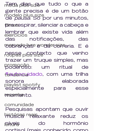
Tem dias que tudo o que a 
moda plus size
gente precisa é de um botão 
modelo plus size
de 
pausa
. Só por uns minutos, 
pra respirar, silenciar a cabeça e 
filmes
lembrar que existe vida além 
exercícios
das notificações, das 
mercado livre wonder size
cobranças e da correria. E é 
nesse contexto que venho 
roupas plus size
trazer um truque simples, mas 
promoção
poderoso: um ritual de 
#autocuidado
, com uma trilha 
tendência
sonora elaborada 
playlist spotify
especialmente para esse 
resenha
momento.
comunidade
Pesquisas apontam que ouvir 
histórias reais
música relaxante reduz os 
níveis do hormônio 
leitura
cortisol (mais conhecido como 