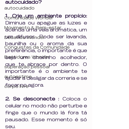
autocuidado? 
autocuidado
1. Crie um ambiente propício: 
Comunidade Wonder
Diminua ou apague as luzes e 
Movimento & Bem-estar
acenda uma vela aromática, um 
um difusor... Pode ser lavanda, 
Desafios Wonder
baunilha ou o aroma da sua 
Conquistas da Comunidade
preferência, o importante é que 
Bastidores Wonder
seja um cheirinho acolhedor, 
que te abrace por dentro. O 
superação pessoal
importante é o ambiente te 
autoestima
ajudar a desligar da correria e se 
focar no agora.
corpo livre
2. Se desconecte : 
Coloca o 
celular no modo não perturbe e 
finge que o mundo lá fora tá 
pausado. Esse momento é só 
seu.